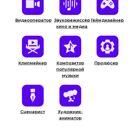
Видеооператор
Звукорежиссёр
Геймдизайнер
кино и медиа
Клипмейкер
Композитор
Продюсер
популярной
музыки
Сценарист
Художник-
аниматор
ЭКОСИСТЕМА
РУКОВОДСТВО
Основная категория
Наблюдательный совет
Категория «Юниоры»
Оргкомитет