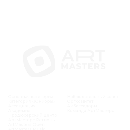
Ассоциация
Амбассадоры
Академия
Команда АртМастерс
Продюсерский центр
АртМастерс Регионы
ArtMasters Open
ArtMasters Music
КАК ЭТО БЫЛО
АртМастерс 2020
АртМастерс 2021
АртМастерс 2022
АртМастерс 2023
АртМастерс 2024
АртМастерс 2025
ДОКУМЕНТАЦИЯ
Сведения об
образовательной
организации
Положение о Чемпионате
Кодекс этики
Доктрина АртМастерс
БИБЛИОТЕКА
Положение о премии
НОВОСТИ
Пользовательское
ИСТОРИИ УСПЕХА
соглашение
Партнёрская
ПАРТНЁРЫ
презентация
Политика в отношении
обработки
персональных данных
ЭКСПЕРТЫ
ВЕЛИКИЕ МАСТЕРА
КОМАНДНЫЕ
СОРЕВНОВАНИЯ
ЛИЧНЫЙ КАБИНЕТ