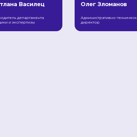
тлана Василец
Олег Зломанов
одитель департамента
Административно-техничес
ики и экспертизы
директор