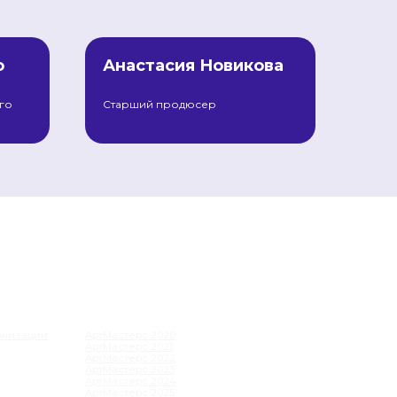
о
Анастасия Новикова
АК ЭТО БЫЛО
ртМастерс 2020
ртМастерс 2021
го
Старший продюсер
ртМастерс 2022
ртМастерс 2023
ртМастерс 2024
ртМастерс 2025