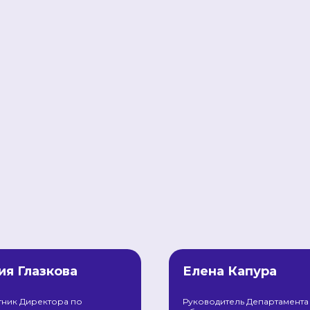
я Глазкова
Елена Капура
тник Директора по
Руководитель Департамента