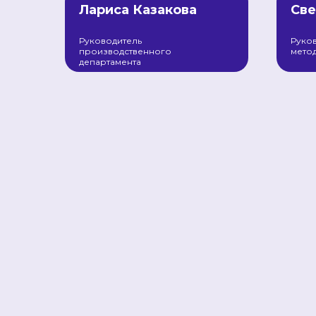
Лариса Казакова
Све
Руководитель
Руков
производственного
метод
департамента