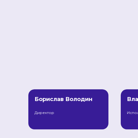
Борислав Володин
Вла
Директор
Испо