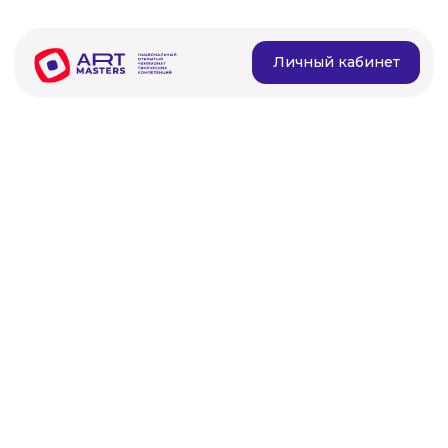
Личный кабинет
Командные соревнования 2026
Созданные работы будут размещены
не только на платформах нашей
страны, но и за рубежом!