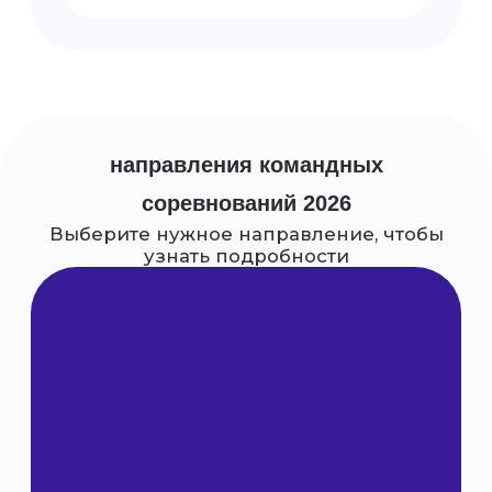
участвуя в командных соревнованиях
артмастерс, ты: