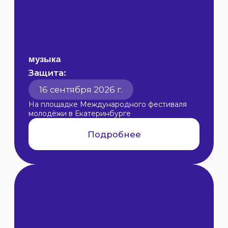
применимый в дальнейшем
опыт
Вдохновишься примером других
и вместе преодолеешь страхи и
сомнения
Реализуешь проекты, которые
сложно сделать в одиночку и без
поддержки