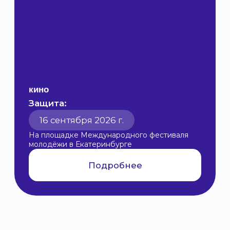
Примкнёшь к сообществу
молодых и талантливых людей со
всей страны
Получишь признание в процессе
проекта, постоянно получая
конструктивную и свежую
обратную связь от лидеров
индустрии
И просто классно проведешь
время в одном из самых
атмосферных и живописных
мест черноморского побережья!