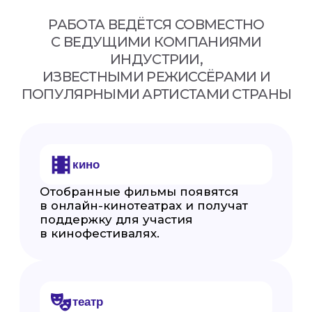
стриминговые сервисы и в эфир
музыкальных телеканалов.
Важно:
в этом году направления
«КИНО» и «МУЗЫКА» проходят в
рамках международного трека
«ArtMasters Open». Созданные
работы будут размещены не только
на платформах нашей страны, но и
за рубежом!
Онлайн жеребьевка пройдет
13 августа!