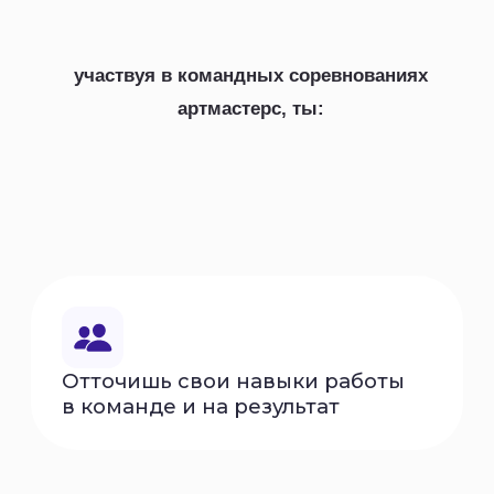
Ассоциация
Амбассадоры
Академия
Команда АртМастерс
Продюсерский центр
АртМастерс Регионы
ArtMasters Open
ArtMasters Music
КАК ЭТО БЫЛО
АртМастерс 2020
АртМастерс 2021
АртМастерс 2022
АртМастерс 2023
АртМастерс 2024
АртМастерс 2025
ДОКУМЕНТАЦИЯ
Сведения об
образовательной
организации
Положение о Чемпионате
Кодекс этики
Доктрина АртМастерс
БИБЛИОТЕКА
Положение о премии
НОВОСТИ
Пользовательское
ИСТОРИИ УСПЕХА
соглашение
Партнёрская
ПАРТНЁРЫ
презентация
Политика в отношении
обработки
персональных данных
ЭКСПЕРТЫ
ВЕЛИКИЕ МАСТЕРА
КОМАНДНЫЕ
СОРЕВНОВАНИЯ
ЛИЧНЫЙ КАБИНЕТ