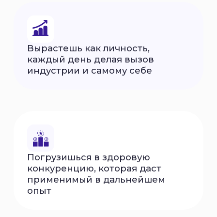
info@artmasters.ru
По общим вопросам
partners@artmasters.ru
По вопросам партнёрства
support@artmasters.ru
Техподдержка
© АНО «АртМастерс» 2020—2026