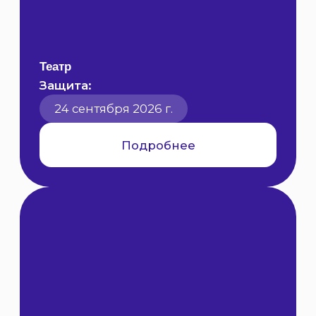
Отточишь свои навыки работы
в команде и на результат
Вырастешь как личность,
каждый день делая вызов
индустрии и самому себе
Погрузишься в здоровую
конкуренцию, которая даст