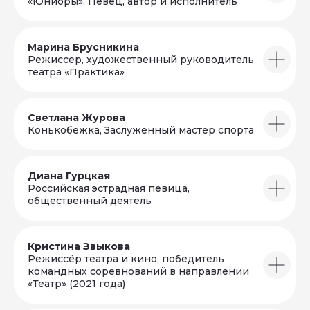
«Юниоры». Певец, автор и исполнитель
ЭКОСИСТЕМА
РУКОВОДСТВО
Основная категория
Наблюдательный совет
Категория «Юниоры»
Оргкомитет
Ассоциация
Амбассадоры
Марина Брусникина
Академия
Команда АртМастерс
Продюсерский центр
Режиссер, художественный руководитель
АртМастерс Регионы
театра «Практика»
ArtMasters Open
ArtMasters Music
КАК ЭТО БЫЛО
АртМастерс 2020
АртМастерс 2021
Светлана Журова
АртМастерс 2022
АртМастерс 2023
Конькобежка, Заслуженный мастер спорта
АртМастерс 2024
АртМастерс 2025
ДОКУМЕНТАЦИЯ
Сведения об
образовательной
организации
Диана Гурцкая
Положение о Чемпионате
Кодекс этики
Российская эстрадная певица,
Доктрина АртМастерс
БИБЛИОТЕКА
Положение о премии
общественный деятель
НОВОСТИ
Пользовательское
ИСТОРИИ УСПЕХА
соглашение
Партнёрская
ПАРТНЁРЫ
презентация
Политика в отношении
Кристина Звыкова
обработки
персональных данных
ЭКСПЕРТЫ
Режиссёр театра и кино, победитель
ВЕЛИКИЕ МАСТЕРА
командных соревнований в направлении
КОМАНДНЫЕ
«Театр» (2021 года)
СОРЕВНОВАНИЯ
ЛИЧНЫЙ КАБИНЕТ