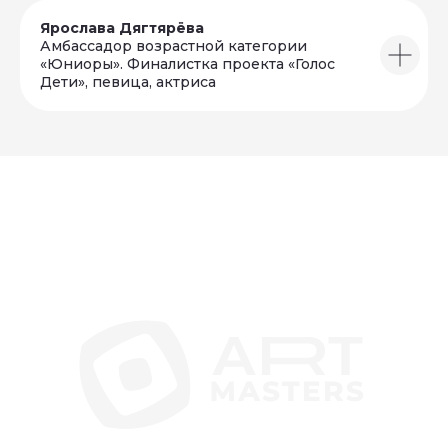
Ярослава Дягтярёва
Амбассадор возрастной категории
«Юниоры». Финалистка проекта «Голос
Дети», певица, актриса
info@artmasters.ru
По общим вопросам
partners@artmasters.ru
По вопросам партнёрства
support@artmasters.ru
Техподдержка
© АНО «АртМастерс» 2020—2026