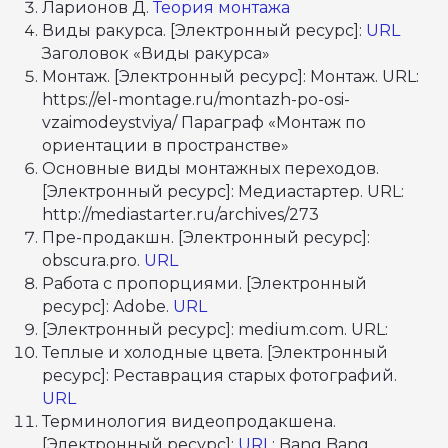
Ларионов Д.
Теория монтажа
АртМастерс Регионы
ArtMasters Open
Виды ракурса. [Электронный ресурс]:
URL
ArtMasters Music
Заголовок «Виды ракурса»
КАК ЭТО БЫЛО
АртМастерс 2020
Монтаж. [Электронный ресурс]: Монтаж. URL:
АртМастерс 2021
АртМастерс 2022
https://el-montage.ru/montazh-po-osi-
АртМастерс 2023
АртМастерс 2024
vzaimodeystviya/ Параграф «Монтаж по
АртМастерс 2025
ДОКУМЕНТАЦИЯ
Сведения об
ориентации в пространстве»
образовательной
организации
Основные виды монтажных переходов.
Положение о Чемпионате
Кодекс этики
[Электронный ресурс]: Медиастартер. URL:
Доктрина АртМастерс
БИБЛИОТЕКА
Положение о премии
http://mediastarter.ru/archives/273
НОВОСТИ
Пользовательское
ИСТОРИИ УСПЕХА
соглашение
Пре-продакшн. [Электронный ресурс]:
Партнёрская
ПАРТНЁРЫ
презентация
obscura.pro.
URL
Политика в отношении
обработки
Работа с пропорциями. [Электронный
персональных данных
ЭКСПЕРТЫ
ВЕЛИКИЕ МАСТЕРА
ресурс]: Adobe.
URL
КОМАНДНЫЕ
[Электронный ресурс]: medium.com. URL:
СОРЕВНОВАНИЯ
ЛИЧНЫЙ КАБИНЕТ
Теплые и холодные цвета. [Электронный
ресурс]: Реставрация старых фотографий.
URL
Терминология видеопродакшена.
[Электронный ресурс]:
URL
: Bang Bang