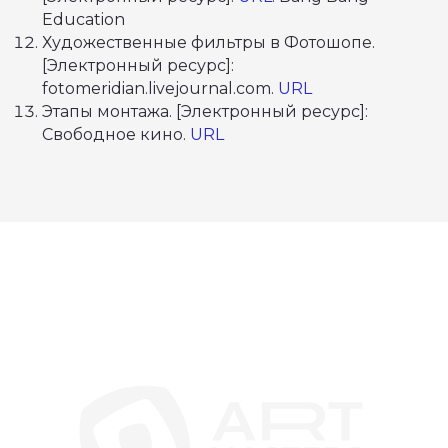
Education
info@artmasters.ru
По общим вопросам
Художественные фильтры в Фотошопе.
[Электронный ресурс]:
partners@artmasters.ru
fotomeridian.livejournal.com.
URL
По вопросам партнёрства
Этапы монтажа. [Электронный ресурс]:
Свободное кино.
URL
support@artmasters.ru
Техподдержка
© АНО «АртМастерс» 2020—2026