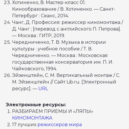
Хотиненко, В. Мастер-класс 01.
Кинообразование / В. Хотиненко. — Санкт-
Петербург : Сеанс, 2014.
Чанг, Д. Профессия: режиссер киномонтажа /
Д. Чанг ; [перевод с английского П. Петрова].
— Москва : ГИТР, 2019.
Чередниченко, Т. В. Музыка в истории
культуры : учебное пособие / Т. В.
Чередниченко. — Москва : Московская
государственная консерватория им. П. И.
Чайковского, 1994.
Эйзенштейн, С. М. Вертикальный монтаж / С.
М. Эйзенштейн // Сайт Lib.ru. [Электронный
ресурс]. —
URL
Электронные ресурсы:
РАЗБИРАЕМ ПРИЕМЫ И «ЛЯПЫ»
ЭКОСИСТЕМА
РУКОВОДСТВО
Основная категория
Наблюдательный совет
КИНОМОНТАЖА
Категория «Юниоры»
Оргкомитет
Ассоциация
Амбассадоры
17 лучших
режиссеров мира
Академия
Команда АртМастерс
Продюсерский центр