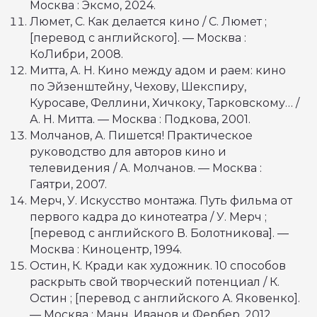
Москва : Эксмо, 2024.
Люмет, С. Как делается кино / С. Люмет ;
[перевод с английского]. — Москва :
КоЛибри, 2008.
Митта, А. Н. Кино между адом и раем: кино
по Эйзенштейну, Чехову, Шекспиру,
Куросаве, Феллини, Хичкоку, Тарковскому… /
А. Н. Митта. — Москва : Подкова, 2001.
Молчанов, А. Пишется! Практическое
руководство для авторов кино и
телевидения / А. Молчанов. — Москва :
Гаятри, 2007.
Мерч, У. Искусство монтажа. Путь фильма от
первого кадра до кинотеатра / У. Мерч ;
[перевод с английского В. Болотникова]. —
Москва : Киноцентр, 1994.
Остин, К. Кради как художник. 10 способов
раскрыть свой творческий потенциал / К.
Остин ; [перевод с английского А. Яковенко].
— Москва : Манн, Иванов и Фербер, 2012.