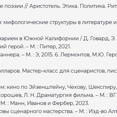
е поэзии // Аристотель. Этика. Политика. Рит
я: мифологические структуры в литературе и 
енарием в Южной Калифорнии / Д. Говард, Э.
й герой. – М. : Питер, 2021.
нера. – М. : Э, 2015. 6. Лермонтов, М.Ю. Гер
лларов. Мастер-класс для сценаристов, писа
ем: кино по Эйзенштейну, Чехову, Шекспиру,
ехорошев, Л. Н. Драматургия фильма. – М. : В
– М. : Манн, Иванов и Фербер, 2023.
овы сценарного мастерства. – М. : Изд-во Алт.