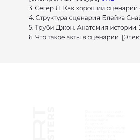
3. Сегер Л. Как хороший сценарий
4. Структура сценария Блейка Сна
5. Труби Джон. Анатомия истории.
6. Что такое акты в сценарии. [Эл
ЭКОСИСТЕМА
РУ
Основная категория
Наб
Категория «Юниоры»
Орг
Ассоциация
Амб
Академия
Ком
Продюсерский центр
АртМастерс Регионы
ArtMasters Open
ArtMasters Music
БИБЛИОТЕКА
ЭК
НОВОСТИ
ВЕ
ИСТОРИИ УСПЕХА
КО
ПАРТНЁРЫ
ЛИ