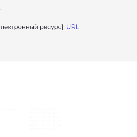
L
[Электронный ресурс]
URL
АК ЭТО БЫЛО
ртМастерс 2020
ртМастерс 2021
ртМастерс 2022
ртМастерс 2023
ртМастерс 2024
ртМастерс 2025