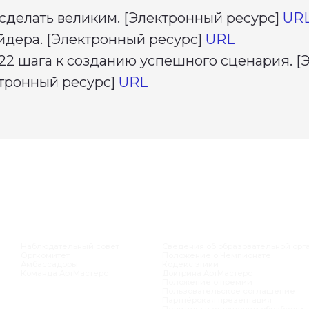
 сделать великим. [Электронный ресурс]
UR
йдера. [Электронный ресурс]
URL
 22 шага к созданию успешного сценария. 
ектронный ресурс]
URL
КОВОДСТВО
ДОКУМЕНТАЦИЯ
К
людательный совет
Сведения об образовательной организации
А
комитет
Положение о Чемпионате
А
ассадоры
Кодекс этики
А
анда АртМастерс
Доктрина АртМастерс
А
Положение о премии
А
Пользовательское соглашение
А
Партнёрская презентация
Политика в отношении обработки
персональных данных
СПЕРТЫ
ЛИКИЕ МАСТЕРА
МАНДНЫЕ СОРЕВНОВАНИЯ
ЧНЫЙ КАБИНЕТ