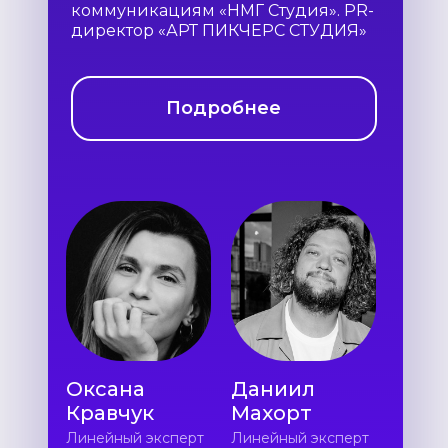
коммуникациям «НМГ Студия». PR-
директор «АРТ ПИКЧЕРС СТУДИЯ»
Подробнее
Оксана
Даниил
Кравчук
Махорт
Линейный эксперт
Линейный эксперт