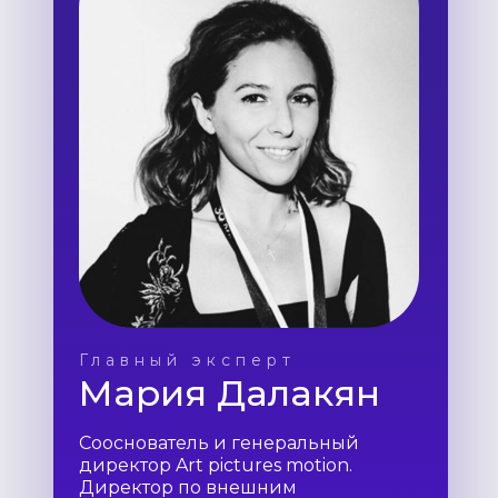
Главный эксперт
Мария Далакян
Сооснователь и генеральный
директор Art pictures motion.
Директор по внешним