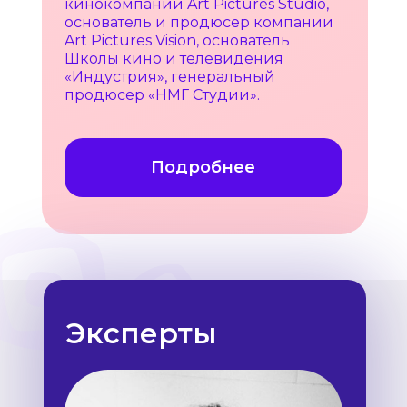
кинокомпании Art Pictures Studio,
основатель и продюсер компании
Art Pictures Vision, основатель
Школы кино и телевидения
«Индустрия», генеральный
продюсер «НМГ Студии».
Подробнее
Эксперты