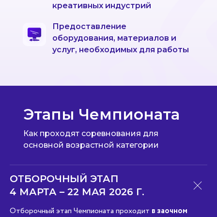
креативных индустрий
Предоставление
оборудования, материалов и
услуг, необходимых для работы
Этапы Чемпионата
Как проходят соревнования для
ЭКОСИСТЕМА
РУКОВОДСТВО
основной возрастной категории
Основная категория
Наблюдательный совет
Категория «Юниоры»
Оргкомитет
Ассоциация
Амбассадоры
Академия
Команда АртМастерс
Продюсерский центр
АртМастерс Регионы
ОТБОРОЧНЫЙ ЭТАП
ArtMasters Open
ArtMasters Music
4 МАРТА – 22 МАЯ 2026 Г.
КАК ЭТО БЫЛО
АртМастерс 2020
АртМастерс 2021
Отборочный этап Чемпионата проходит
в заочном
АртМастерс 2022
АртМастерс 2023