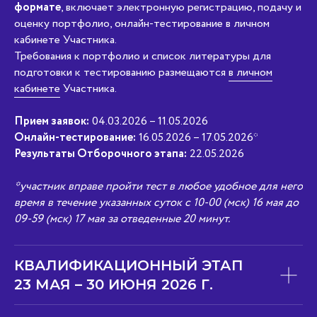
формате
, включает электронную регистрацию, подачу и
АртМастерс 2024
АртМастерс 2025
ДОКУМЕНТАЦИЯ
оценку портфолио, онлайн-тестирование в личном
Сведения об
образовательной
кабинете Участника.
организации
Положение о Чемпионате
Требования к портфолио и список литературы для
Кодекс этики
Доктрина АртМастерс
БИБЛИОТЕКА
подготовки к тестированию размещаются
в личном
Положение о премии
НОВОСТИ
Пользовательское
кабинете
Участника.
ИСТОРИИ УСПЕХА
соглашение
Партнёрская
ПАРТНЁРЫ
презентация
Политика в отношении
Прием заявок:
04.03.2026 – 11.05.2026
обработки
персональных данных
ЭКСПЕРТЫ
Онлайн-тестирование:
16.05.2026 – 17.05.2026*
ВЕЛИКИЕ МАСТЕРА
КОМАНДНЫЕ
Результаты Отборочного этапа:
22.05.2026
СОРЕВНОВАНИЯ
ЛИЧНЫЙ КАБИНЕТ
*участник вправе пройти тест в любое удобное для него
время в течение указанных суток с 10-00 (мск) 16 мая до
09-59 (мск) 17 мая за отведенные 20 минут.
info@artmasters.ru
КВАЛИФИКАЦИОННЫЙ ЭТАП
По общим вопросам
23 МАЯ – 30 ИЮНЯ 2026 Г.
partners@artmasters.ru
По вопросам партнёрства