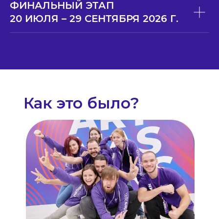
ФИНАЛЬНЫЙ ЭТАП
support@artmasters.ru
20 ИЮЛЯ – 29 СЕНТЯБРЯ 2026 Г.
Техподдержка
© АНО «АртМастерс» 2020—2026
Как это было?