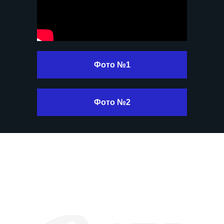
info@artmasters.ru
По общим вопросам
partners@artmasters.ru
По вопросам партнёрства
Фото №1
support@artmasters.ru
Техподдержка
Фото №2
© АНО «АртМастерс» 2020—2026