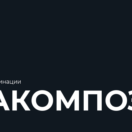
минации
АКОМПО