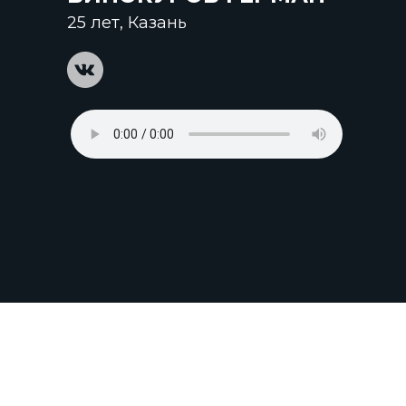
Партнёрская
ПАРТНЁРЫ
презентация
25 лет, Казань
Политика в отношении
обработки
персональных данных
ЭКСПЕРТЫ
ВЕЛИКИЕ МАСТЕРА
КОМАНДНЫЕ
СОРЕВНОВАНИЯ
ЛИЧНЫЙ КАБИНЕТ
info@artmasters.ru
По общим вопросам
partners@artmasters.ru
По вопросам партнёрства
support@artmasters.ru
Техподдержка
© АНО «АртМастерс» 2020—2026