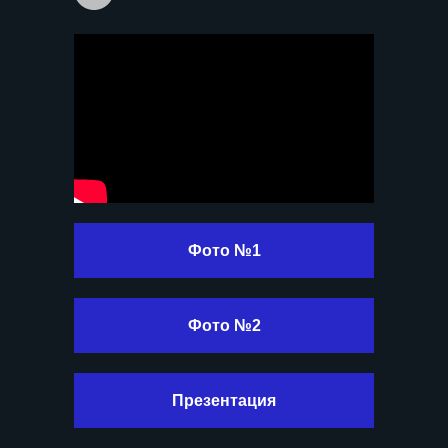
обработки
персональных данных
ЭКСПЕРТЫ
ВЕЛИКИЕ МАСТЕРА
КОМАНДНЫЕ
СОРЕВНОВАНИЯ
ЛИЧНЫЙ КАБИНЕТ
info@artmasters.ru
По общим вопросам
Фото №1
partners@artmasters.ru
По вопросам партнёрства
support@artmasters.ru
Техподдержка
Фото №2
© АНО «АртМастерс» 2020—2026
Презентация