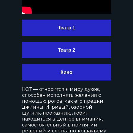
info@artmasters.ru
По общим вопросам
Театр 1
partners@artmasters.ru
По вопросам партнёрства
Театр 2
support@artmasters.ru
Техподдержка
© АНО «АртМастерс» 2020—2026
Кино
КОТ — относится к миру духов,
способен исполнять желания с
помощью рогов, как его предки
джинны. Игривый, озорной
шутник-проказник, любит
находиться в центре внимания,
самостоятельный в принятии
решений и слегка по-кошачьему