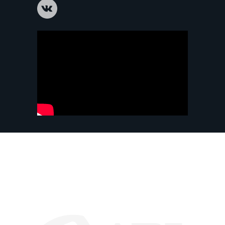
ВЕЛИКИЕ МАСТЕРА
КОМАНДНЫЕ
СОРЕВНОВАНИЯ
ЛИЧНЫЙ КАБИНЕТ
info@artmasters.ru
По общим вопросам
partners@artmasters.ru
По вопросам партнёрства
support@artmasters.ru
Техподдержка
© АНО «АртМастерс» 2020—2026