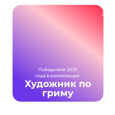
Победители 2025
года в компетенции
Художник по
гриму