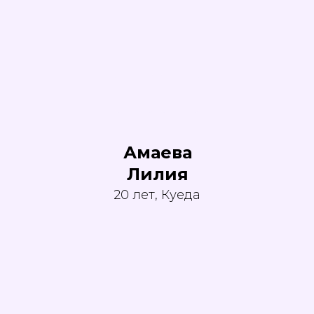
обработки
персональных данных
ЭКСПЕРТЫ
ВЕЛИКИЕ МАСТЕРА
КОМАНДНЫЕ
СОРЕВНОВАНИЯ
ЛИЧНЫЙ КАБИНЕТ
info@artmasters.ru
Амаева
По общим вопросам
Лилия
partners@artmasters.ru
20 лет, Куеда
По вопросам партнёрства
support@artmasters.ru
Техподдержка
© АНО «АртМастерс» 2020—2026