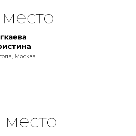
1 место
агкаева
ристина
 года, Москва
3 место