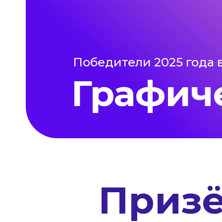
Победители 2025 года 
Графич
Приз