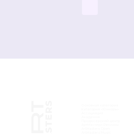
ЭКОСИСТЕМА
РУ
Основная категория
Наб
Категория «Юниоры»
Орг
Ассоциация
Амб
Академия
Ком
Продюсерский центр
АртМастерс Регионы
ArtMasters Open
ArtMasters Music
БИБЛИОТЕКА
ЭК
НОВОСТИ
ВЕ
ИСТОРИИ УСПЕХА
КО
ПАРТНЁРЫ
ЛИ
partners@artmasters.ru
su
info@artmasters.ru
По вопросам партнёрства
Тех
По общим вопросам