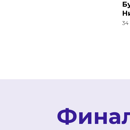
Б
Н
34
Фина