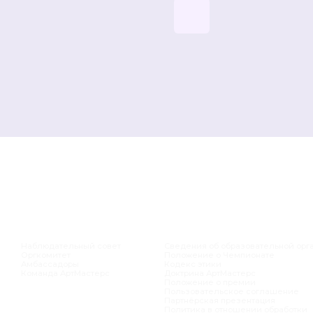
КОВОДСТВО
ДОКУМЕНТАЦИЯ
К
людательный совет
Сведения об образовательной организации
А
комитет
Положение о Чемпионате
А
ассадоры
Кодекс этики
А
анда АртМастерс
Доктрина АртМастерс
А
Положение о премии
А
Пользовательское соглашение
А
Партнёрская презентация
Политика в отношении обработки
персональных данных
СПЕРТЫ
ЛИКИЕ МАСТЕРА
МАНДНЫЕ СОРЕВНОВАНИЯ
ЧНЫЙ КАБИНЕТ
pport@artmasters.ru
поддержка