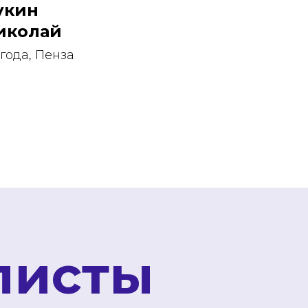
укин
иколай
 года, Пенза
листы