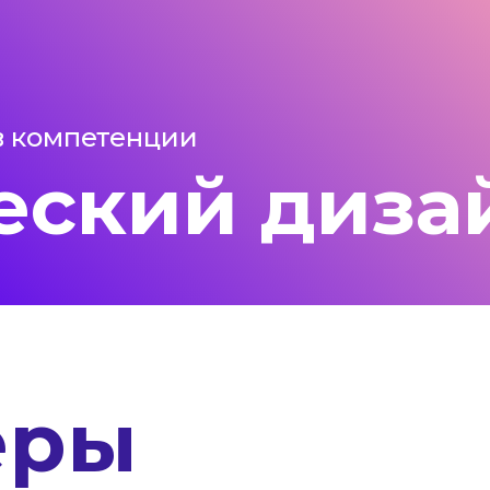
в компетенции
еский диза
ёры