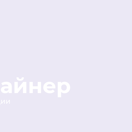
айнер
ции