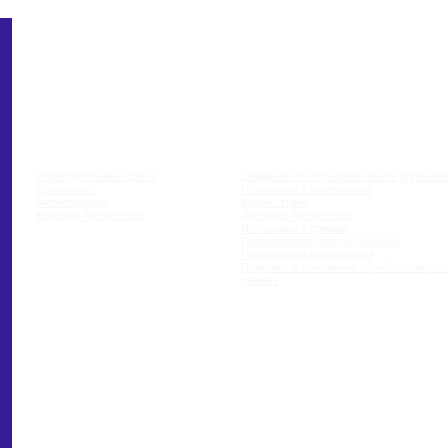
КОВОДСТВО
ДОКУМЕНТАЦИЯ
блюдательный совет
Сведения об образовательной организации
гкомитет
Положение о Чемпионате
бассадоры
Кодекс этики
манда АртМастерс
Доктрина АртМастерс
Положение о премии
Пользовательское соглашение
Партнёрская презентация
Политика в отношении обработки персональных
данных
СПЕРТЫ
ЛИКИЕ МАСТЕРА
МАНДНЫЕ СОРЕВНОВАНИЯ
ЧНЫЙ КАБИНЕТ