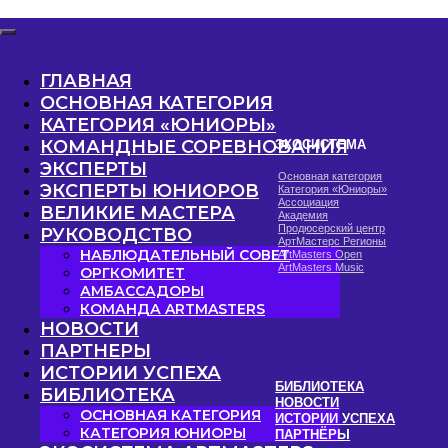
ГЛАВНАЯ
ОСНОВНАЯ КАТЕГОРИЯ
КАТЕГОРИЯ «ЮНИОРЫ»
ЭКОСИСТЕМА
РУ
КОМАНДНЫЕ СОРЕВНОВАНИЯ
Основная категория
На
ЭКСПЕРТЫ
Категория «Юниоры»
Ор
Ассоциация
Ам
ЭКСПЕРТЫ ЮНИОРОВ
Академия
Ко
Продюсерский центр
ВЕЛИКИЕ МАСТЕРА
АртМастерс Регионы
ArtMasters Open
РУКОВОДСТВО
ArtMasters Music
НАБЛЮДАТЕЛЬНЫЙ СОВЕТ
ОРГКОМИТЕТ
АМБАССАДОРЫ
КОМАНДА ARTMASTERS
НОВОСТИ
БИБЛИОТЕКА
ЭК
ПАРТНЕРЫ
НОВОСТИ
ВЕ
ИСТОРИИ УСПЕХА
ИСТОРИИ УСПЕХА
КО
ПАРТНЁРЫ
ЛИ
БИБЛИОТЕКА
ОСНОВНАЯ КАТЕГОРИЯ
КАТЕГОРИЯ ЮНИОРЫ