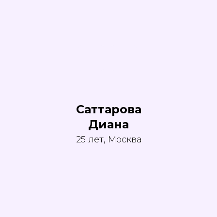
КОМАНДНЫЕ
СОРЕВНОВАНИЯ
ЛИЧНЫЙ КАБИНЕТ
info@artmasters.ru
По общим вопросам
partners@artmasters.ru
Саттарова
По вопросам партнёрства
Диана
support@artmasters.ru
Техподдержка
25 лет, Москва
© АНО «АртМастерс» 2020—2026