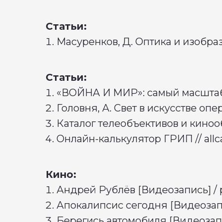
Статьи:
Масуренков, Д. Оптика и изобраз
Статьи:
«ВОЙНА И МИР»: самый масштабн
Головня, А. Свет в искусстве опер
Каталог телеобъективов и кинооб
Онлайн-калькулятор ГРИП // allca
Кино:
Андрей Рублёв [Видеозапись] / 
Апокалипсис сегодня [Видеозапи
Берегись автомобиля [Видеозапи