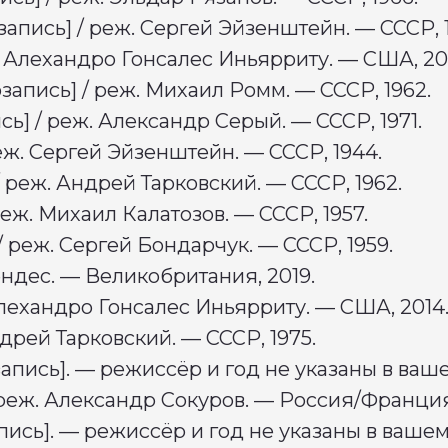
пись] / реж. Сергей Эйзенштейн. — СССР, 
 Алехандро Гонсалес Иньярриту. — США, 20
запись] / реж. Михаил Ромм. — СССР, 1962.
] / реж. Александр Серый. — СССР, 1971.
еж. Сергей Эйзенштейн. — СССР, 1944.
 реж. Андрей Тарковский. — СССР, 1962.
еж. Михаил Калатозов. — СССР, 1957.
 реж. Сергей Бондарчук. — СССР, 1959.
ендес. — Великобритания, 2019.
лехандро Гонсалес Иньярриту. — США, 2014
дрей Тарковский. — СССР, 1975.
апись]. — режиссёр и год не указаны в ваше
КОВОДСТВО
ДОКУМЕНТАЦИЯ
К
 реж. Александр Сокуров. — Россия/Франция
людательный совет
Сведения об образовательной организации
А
комитет
Положение о Чемпионате
А
ассадоры
Кодекс этики
А
ись]. — режиссёр и год не указаны в вашем 
анда АртМастерс
Доктрина АртМастерс
А
Положение о премии
А