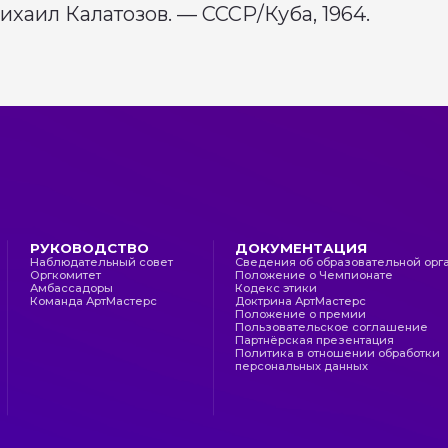
Пользовательское соглашение
А
ихаил Калатозов. — СССР/Куба, 1964.
Партнёрская презентация
Политика в отношении обработки
персональных данных
СПЕРТЫ
ЛИКИЕ МАСТЕРА
МАНДНЫЕ СОРЕВНОВАНИЯ
ЧНЫЙ КАБИНЕТ
pport@artmasters.ru
поддержка