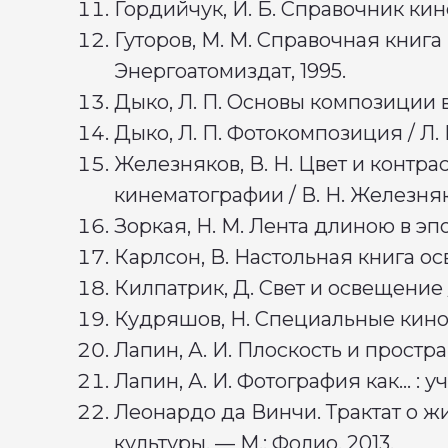
Гордийчук, И. Б. Справочник киноо
Гуторов, М. М. Справочная книга п
Энергоатомиздат, 1995.
Дыко, Л. П. Основы композиции в 
Дыко, Л. П. Фотокомпозиция / Л. 
Железняков, В. Н. Цвет и контрас
кинематографии / В. Н. Железняк
Зоркая, Н. М. Лента длиною в эпо
Карлсон, В. Настольная книга осв
Килпатрик, Д. Свет и освещение /
Кудряшов, Н. Специальные киносъ
Лапин, А. И. Плоскость и простра
Лапин, А. И. Фотография как… : у
Леонардо да Винчи. Трактат о ж
культуры. — М.: Фолио, 2013.