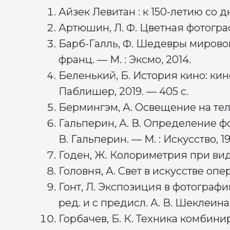
Айзек Левитан : к 150-летию со д
Артюшин, Л. Ф. Цветная фотографи
Барб-Галль, Ф. Шедевры мировой 
франц. — М. : Эксмо, 2014.
Беленький, Б. История кино: ки
Паблишер, 2019. — 405 с.
Бермингэм, А. Освещение на тел
Гальперин, А. В. Определение ф
В. Гальперин. — М. : Искусство, 1
Годен, Ж. Колориметрия при виде
Головня, А. Свет в искусстве опер
Гонт, Л. Экспозиция в фотографии 
ред. и с предисл. А. В. Шеклеина.
Горбачев, Б. К. Техника комбинир