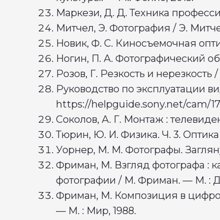
Маркези, Д. Д. Техника профес
Митчел, Э. Фотография / Э. Митче
Новик, Ф. С. Киносъемочная оптика
Ногин, П. А. Фотографический объе
Розов, Г. Резкость и нерезкость / 
Руководство по эксплуатации вид
https://helpguide.sony.net/cam/17
Соколов, А. Г. Монтаж : телевиден
Тюрин, Ю. И. Физика. Ч. 3. Оптика
Уорнер, М. М. Фотографы. Заглян
Фриман, М. Взгляд фотографа : 
фотографии / М. Фриман. — М. : 
Фриман, М. Композиция в цифрово
— М. : Мир, 1988.