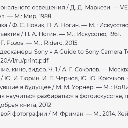
сионального освещения / Д. Д. Маркези. —
л. — М.: Мир, 1988.
 / Ф. С. Новик, П. А. Ногин. — М. : Искусство
ктив / П. А. Ногин. — М. : Искусство, 1961.
Г. Розов. — М. : Ridero, 2015.
еокамеры Sony = A Guide to Sony Camera Tec
20/v1/ru/print.pdf
ие, кино, видео. Ч. 1 / А. Г. Соколов. — Москв
 / Ю. И. Тюрин, И. П. Чернов, Ю. Ю. Крючков.
увшие в будущее / М. М. Уорнер. — М. : КоЛи
как научиться разбираться в фотоискусстве,
Добрая книга, 2012.
й фотографии / М. Фриман. — М., 2014. Хейм