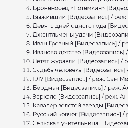
Броненосец «Потёмкин» [Видеоза
Выживший [Видеозапись] / реж.
Девять дней одного года [Видео
Джентльмены удачи [Видеозапись
Иван Грозный [Видеозапись] / р
Иваново детство [Видеозапись] /
Летят журавли [Видеозапись] / р
Судьба человека [Видеозапись] /
1917 [Видеозапись] / реж. Сэм М
Бёрдмэн [Видеозапись] / реж. А
Зеркало [Видеозапись] / реж. Ан
Кавалер золотой звезды [Видеоз
ЭКОСИСТЕМА
РУ
Русский ковчег [Видеозапись] /
Основная категория
Наб
Категория «Юниоры»
Орг
Ассоциация
Амб
Сельская учительница [Видеозап
Академия
Ком
Продюсерский центр