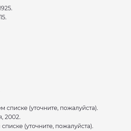
1925.
15.
.
м списке (уточните, пожалуйста).
АК ЭТО БЫЛО
, 2002.
ртМастерс 2020
ртМастерс 2021
ртМастерс 2022
списке (уточните, пожалуйста).
ртМастерс 2023
ртМастерс 2024