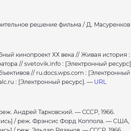
ительное решение фильма / Д. Масуренков //
ый кинопроект ХХ века // Живая история :
атора // svetovik.info : [Электронный ресурс
ъективов // ru.docs.wps.com : [Электронный
lc.ru : [Электронный ресурс]. —
URL
реж. Андрей Тарковский. — СССР, 1966.
сь] / реж. Фрэнсис Форд Коппола. — США, 
сь] / реж. Эльдар Рязанов. — СССР, 1966.