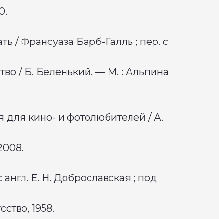
0.
ь / Франсуаза Барб-Галль ; пер. с
о / Б. Беленький. — М. : Альпина
 для кино- и фотолюбителей / А.
2008.
.
с англ. Е. Н. Доброславская ; под
сство, 1958.