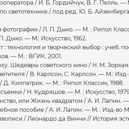
ператора / И. Б. Гордийчук, В. Г. Пелль. — М
о светотехнике / под ред. Ю. Б. Айзенберга. 
фотографии / Л. П. Дыко. — М. : Рипол Класс
П. Дыко. — М.: Искусство, 1962.
т : технология и творческий выбор : учеб. п
ов. — М. : ВГИК, 2001.
ху. Шедевры советского кино / Н. М. Зоркая.
етителя / В. Карлсон, С. Карлсон. — М.: Изд
 Д. Килпатрик. — М. : Рипол Классик, 1988.
емки / Н. Кудряшов. — М. : Искусство, 197
нство, или Жизнь квадратом / А. И. Лапин. —
чебное пособие / А. И. Лапин. — М. : Изд-во
ивописи / Леонардо да Винчи // История эс