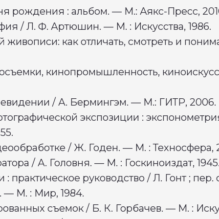
ня рождения : альбом. — М.: Аякс-Пресс, 201
я / Л. Ф. Артюшин. — М. : Искусства, 1986.
живописи: как отличать, смотреть и понимат
носъемки, кинопромышленность, киноискусств
евидении / А. Бермингэм. — М.: ГИТР, 2006.
отографической экспозиции : экспонометрия
955.
ообработке / Ж. Годен. — М. : Техносфера, 
атора / А. Головня. — М. : Госкиноиздат, 1945
: практическое руководство / Л. Гонт ; пер. 
 — М. : Мир, 1984.
ованных съемок / Б. К. Горбачев. — М. : Иску