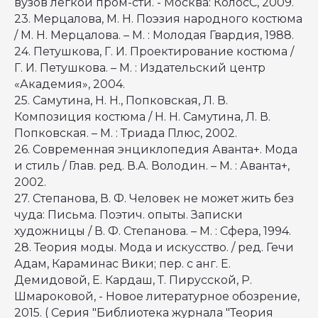
вузов легкой пром-сти. - Москва: КолосС, 2009.
23. Мерцалова, М. Н. Поэзия народного костюма
/ М. Н. Мерцалова. – М. : Молодая Гвардия, 1988.
24. Петушкова, Г. И. Проектирование костюма /
Г. И. Петушкова. – М. : Издательский центр
«Академия», 2004.
25. Самутина, Н. Н., Попковская, Л. В.
Композиция костюма / Н. Н. Самутина, Л. В.
ЭКОСИСТЕМА
РУКОВОДСТВО
Основная категория
Наблюдательный совет
Попковская. – М. : Триада Плюс, 2002.
Категория «Юниоры»
Оргкомитет
Ассоциация
Амбассадоры
26. Современная энциклопедия Аванта+. Мода
Академия
Команда АртМастерс
Продюсерский центр
и стиль / Глав. ред. В.А. Володин. – М. : Аванта+,
АртМастерс Регионы
ArtMasters Open
2002.
ArtMasters Music
27. Степанова, В. Ф. Человек не может жить без
КАК ЭТО БЫЛО
АртМастерс 2020
чуда: Письма. Поэтич. опыты. Записки
АртМастерс 2021
АртМастерс 2022
художницы / В. Ф. Степанова. – М. : Сфера, 1994.
АртМастерс 2023
АртМастерс 2024
28. Теория моды. Мода и искусство. / ред. Гечи
АртМастерс 2025
ДОКУМЕНТАЦИЯ
Сведения об
Адам, Караминас Вики; пер. с анг. Е.
образовательной
организации
Демидовой, Е. Кардаш, Т. Пирусской, Р.
Положение о Чемпионате
Кодекс этики
Шмароковой, - Новое литературное обозрение,
Доктрина АртМастерс
БИБЛИОТЕКА
Положение о премии
2015. ( Серия "Библиотека журнала "Теория
НОВОСТИ
Пользовательское