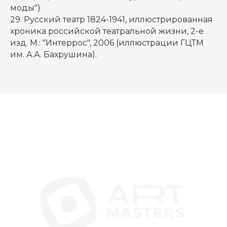
ИСТОРИИ УСПЕХА
соглашение
моды")
Партнёрская
ПАРТНЁРЫ
презентация
29. Русский театр 1824-1941, иллюстрированная
Политика в отношении
обработки
хроника российской театральной жизни, 2-е
персональных данных
ЭКСПЕРТЫ
изд. М.: "Интеррос", 2006 (иллюстрации ГЦТМ
ВЕЛИКИЕ МАСТЕРА
КОМАНДНЫЕ
им. А.А. Бахрушина).
СОРЕВНОВАНИЯ
ЛИЧНЫЙ КАБИНЕТ
info@artmasters.ru
По общим вопросам
partners@artmasters.ru
По вопросам партнёрства
support@artmasters.ru
Техподдержка
© АНО «АртМастерс» 2020—2026