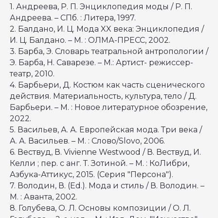
1. Андреева, Р. П. Энциклопедия моды / Р. П.
Андреева. – СПб. : Литера, 1997.
2. Балдано, И. Ц. Мода XX века: Энциклопедия /
И. Ц. Балдано. – М. : ОЛМА-ПРЕСС, 2002.
3. Барба, Э. Словарь театральной антропологии /
Э. Барба, Н. Саварезе. – М.: Артист- режиссер-
театр, 2010.
4. Барбьери, Д. Костюм как часть сценического
действия. Материальность, культура, тело / Д.
Барбьери. – М. : Новое литературное обозрение,
2022.
5. Васильев, А. А. Европейская мода. Три века /
А. А. Васильев. – М. : Слово/Slovo, 2006.
6. Вествуд, В. Vivienne Westwood / В. Вествуд, И.
Келли ; пер. с анг. Т. Зотиной. – М. : КоЛибри,
Азбука-Аттикус, 2015. (Серия "Персона").
7. Володин, В. (Ed.). Мода и стиль / В. Володин. –
М. : Аванта, 2002.
8. Голубева, О. Л. Основы композиции / О. Л.