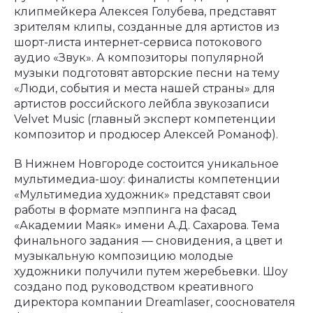
клипмейкера Алексея Голубева, представят
зрителям клипы, созданные для артистов из
шорт-листа интернет-сервиса потокового
аудио «Звук». А композиторы популярной
музыки подготовят авторские песни на тему
«Люди, события и места нашей страны» для
артистов российского лейбла звукозаписи
Velvet Music (главный эксперт компетенции
композитор и продюсер Алексей Романоф).
В Нижнем Новгороде состоится уникальное
мультимедиа-шоу: финалисты компетенции
«Мультимедиа художник» представят свои
работы в формате мэппинга на фасад
«Академии Маяк» имени А.Д. Сахарова. Тема
финального задания — сновидения, а цвет и
музыкальную композицию молодые
художники получили путем жеребьевки. Шоу
создано под руководством креативного
директора компании Dreamlaser, cооснователя