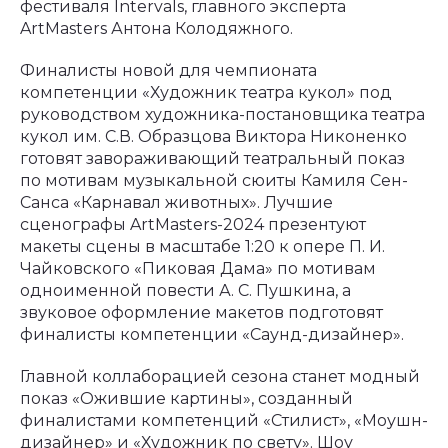
фестиваля Intervals, главного эксперта
ArtMasters Антона Колодяжного.
Финалисты новой для чемпионата
компетенции «Художник театра кукол» под
руководством художника-постановщика театра
кукол им. С.В. Образцова Виктора Никоненко
готовят завораживающий театральный показ
по мотивам музыкальной сюиты Камиля Сен-
Санса «Карнавал животных». Лучшие
сценографы ArtMasters-2024 презентуют
макеты сцены в масштабе 1:20 к опере П. И.
Чайковского «Пиковая Дама» по мотивам
одноименной повести А. С. Пушкина, а
звуковое оформление макетов подготовят
финалисты компетенции «Саунд-дизайнер».
Главной коллаборацией сезона станет модный
показ «Ожившие картины», созданный
финалистами компетенций «Стилист», «Моушн-
дизайнер» и «Художник по свету». Шоу