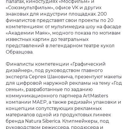
палатах, киностудиях «Мосфильм» и
«Союзмультфильм», офисе VK и других
знаковых для индустрии площадках. 200
финалистов представят свои проекты по 20
компетенциям: от мультимедиа шоу на фасаде
«Академии Маяк», модного показа по мотивам
известных картин до театральных
представлений в легендарном театре кукол
Образцова.
Финалисты компетенции «Графический
дизайнер», под руководством главного
эксперта Сергея Шановича, презентуют макеты
для цифровой наружной рекламы на тему «Год
семьи», разработанные по заданию
коммуникационного партнера ArtMasters
компании МАЕР, а также редизайн упаковки и
концепции сопутствующих рекламных
материалов одной из продуктовых линеек
бренда Natura Siberica. Клипмейкеры, под
руководством режиссера, продюсера и